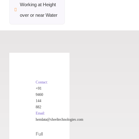
Working at Height
over or near Water
Contact:
+91
9460
144
882
Email:
hemlata@sheeltechnologies.com
Full