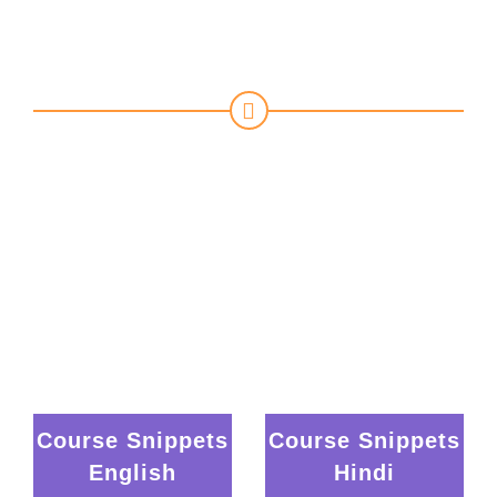
Snippets
Short learning clips available in English
and Hindi that provide quick knowledge
on key workplace topics and support
effective employee learning.
Course Snippets
Course Snippets
English
Hindi