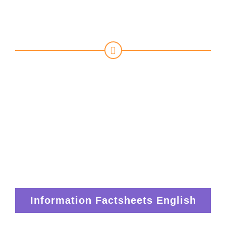
Factsheets
Graphically designed documents
explaining workplace topics in a simple
format that users can download, print,
circulate and display.
Information Factsheets English