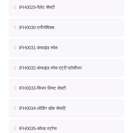
IFH0029-पैलेट सैफ्टी
IFH0030-एर्गोनोमिक्स
IFH0031-कंफाइंड स्पेस
IFH0032-कंफाइंड स्पेस एंट्री प्रोसीजर
IFH0033-सिजर लिफ्ट सेफ़्टी
IFH0034-लोडिंग डॉक सेफटि
IFH0035-कोल्ड स्ट्रैस