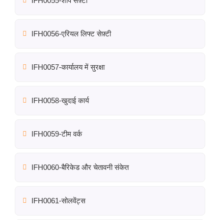
IFH0055-शार्प सेफ़्टी
IFH0056-एरियल लिफ्ट सेफ़्टी
IFH0057-कार्यालय में सुरक्षा
IFH0058-खुदाई कार्य
IFH0059-टीम वर्क
IFH0060-बैरिकेड और चेतावनी संकेत
IFH0061-सोलवेंट्स