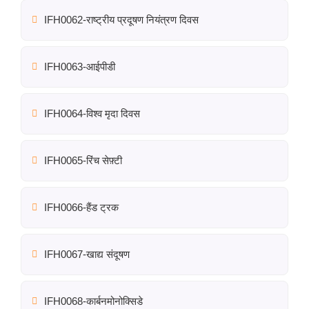
IFH0062-राष्ट्रीय प्रदूषण नियंत्रण दिवस
IFH0063-आईपीडी
IFH0064-विश्व मृदा दिवस
IFH0065-रिंच सेफ़्टी
IFH0066-हैंड ट्रक
IFH0067-खाद्य संदूषण
IFH0068-कार्बनमोनोक्सिडे