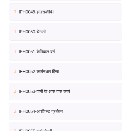
IFH0049-हाउसकीपिंग
IFH0050-चेनसॉ
IFH0051-केमिकल बर्न
IFH0052-कार्यस्थल हिंसा
IFH0053-पानी के आस पास कार्य
IFH0054-अपशिस्ट प्रबंधन