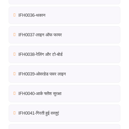
IFH0036-थकान
IFH0037-लाइन ऑफ फायर
IFH0038-रेलिंग और टो-बोर्ड
IFH0039-ओवरहेड पावर लाइन
IFH0040-आर्क फ्लैश सुरक्षा
IFH0041-गिरती हुई वस्तुएं