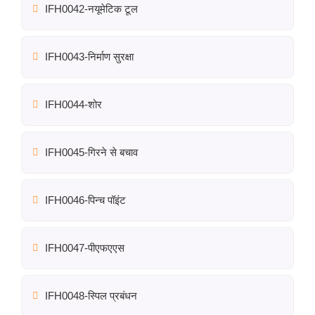
IFH0042-नयूमेटिक टूल
IFH0043-निर्माण सुरक्षा
IFH0044-शोर
IFH0045-गिरने से बचाव
IFH0046-पिन्च पॉइंट
IFH0047-पीएफएएस
IFH0048-स्पिल प्रबंधन