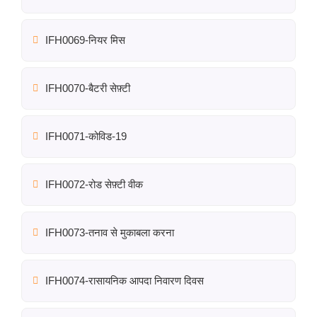
IFH0069-नियर मिस
IFH0070-बैटरी सेफ़्टी
IFH0071-कोविड-19
IFH0072-रोड सेफ़्टी वीक
IFH0073-तनाव से मुकाबला करना
IFH0074-रासायनिक आपदा निवारण दिवस