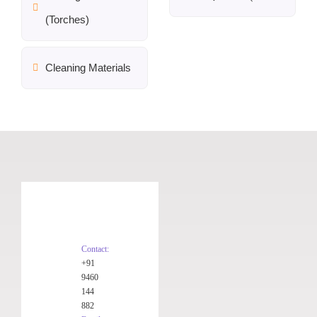
(Torches)
Cleaning Materials
Contact:
+91
9460
144
882