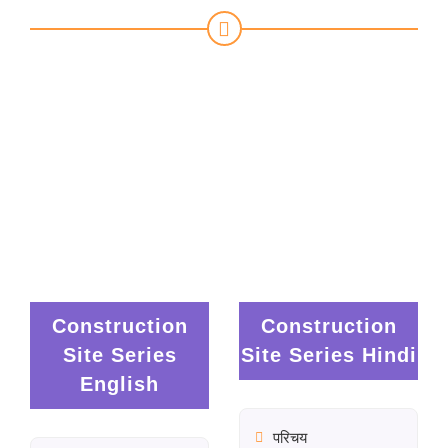
Animated video series delivering simple
messages to encourage positive
workplace habits and strengthen
awareness among employees.
Construction
Construction
Site Series
Site Series Hindi
English
परिचय